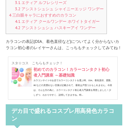
3.1
エティア ルフレシリーズ
3.2
アシストシュシュ シャイニーエッジ ワンデー
4
三白眼キャラにおすすめのカラコン
4.1
エティア クールワンデー ホワイトタイガー
4.2
アシストシュシュ ハスキーアイ ワンデー
カラコンの表記(DIA、着色直径など)についてよく分からないカ
ラコン初心者のレイヤーさんは、こっちもチェックしてみてね！
スタ☆コス
こちらもチェック！
初めてのカラコン！カラーコンタクト初心
者入門講座 ～基礎知識
カラコンサイトやお店でカラーコンタクトを選ぶ時、DIA、着色直径、度数、
BCなどの見慣れない言葉が記載されて、最初は戸惑うかもしれません。今回
は、そんな方の為に、カラーコンタクト初心者入門講座を用意しました！少
しずつ、わかりやすく、説明してきますね。時...
デカ目で盛れるコスプレ用高発色カラコ
ン