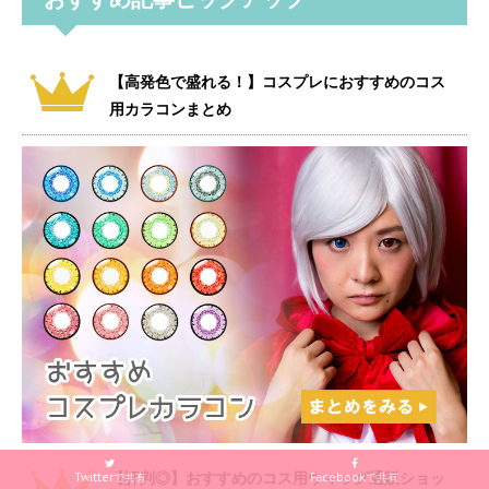
【高発色で盛れる！】コスプレにおすすめのコス
用カラコンまとめ
【評判◎】おすすめのコス用ウィッグ通販ショッ
Twitterで共有
Facebookで共有