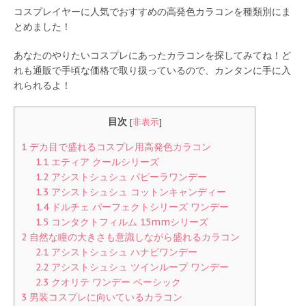
コスプレイヤーに人気でおすすめの高発色カラコンを種類別にま
とめました！
あなたのやりたいコスプレにあったカラコンを探してみてね！ど
れも通販で手頃な価格で取り扱っているので、カンタンに手に入
れられるよ！
目次
[
非表示
]
1
デカ目で盛れるコスプレ用高発色カラコン
1.1
エティア クールシリーズ
1.2
アシストシュシュ パピーラワンデー
1.3
アシストシュシュ コットンキャンディー
1.4
ドルチェ パーフェクトシリーズ ワンデー
1.5
コンタクトフィルム 15mmシリーズ
2
自然な瞳の大きさも意識しながら盛れるカラコン
2.1
アシストシュシュ ハナビワンデー
2.2
アシストシュシュ ツインループ ワンデー
2.3
クオリテ ワンデー ベーシック
3
男装コスプレに向いているカラコン