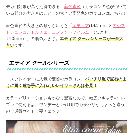
デカ目効果が高く期待できる、
着色直径
（カラコンの色がついて
いる部分の大きさのこと）の大きい高発色のカラコンはこちら！
着色直径の大きさの順からいくと「
エティア
(14.1mm) >
アシス
トシュシュ
、
ドルチェ
、
コンタクトフィルム
（3つとも
14.0mm）」の順の大きさ。
エティア クールシリーズが一番大
きい
です。
エティア クールシリーズ
コスプレイヤーに人気で定番のカラコン。
パッチリ瞳で宝石のよ
うに輝く瞳を手に入れたいレイヤーさんは必見！
カラーバリエーションもかなり豊富なので、幅広いキャラのコス
プレに使えるよ。ワンデーと1ヵ月用でカラバリがちょっと違う
ので通販サイトで要チェック！