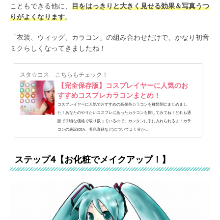
こともできる他に、
目をはっきりと大きく見せる効果＆写真うつ
りがよくなります
。
「衣装、ウィッグ、カラコン」の組み合わせだけで、かなり初音
ミクらしくなってきましたね！
スタ☆コス
こちらもチェック！
【完全保存版】コスプレイヤーに人気のお
すすめコスプレカラコンまとめ！
コスプレイヤーに人気でおすすめの高発色カラコンを種類別にまとめまし
た！あなたのやりたいコスプレにあったカラコンを探してみてね！どれも通
販で手頃な価格で取り扱っているので、カンタンに手に入れられるよ！カラ
コンの表記(DIA、着色直径など)についてよく分か...
ステップ4【お化粧でメイクアップ！】