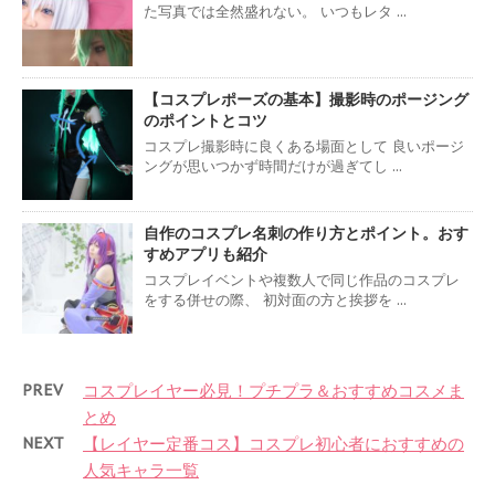
た写真では全然盛れない。 いつもレタ ...
【コスプレポーズの基本】撮影時のポージング
のポイントとコツ
コスプレ撮影時に良くある場面として 良いポージ
ングが思いつかず時間だけが過ぎてし ...
自作のコスプレ名刺の作り方とポイント。おす
すめアプリも紹介
コスプレイベントや複数人で同じ作品のコスプレ
をする併せの際、 初対面の方と挨拶を ...
PREV
コスプレイヤー必見！プチプラ＆おすすめコスメま
とめ
NEXT
【レイヤー定番コス】コスプレ初心者におすすめの
人気キャラ一覧