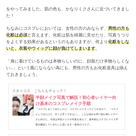
をやってみました。肌の色も、かなりミクさんに近づいてきまし
た！
ちなみにコスプレにおいては、女性の方のみならず、
男性の方も
化粧は必須
と言えます。化粧は肌を綺麗に見せたり、写真うつり
をよくする効果があるというのもありますが、何より
化粧をしな
いと、衣装やウィッグに顔が負けてしまいます
。
「身に着けているものは本物らしいのに、顔面だけ本物らしくな
い...」という風にならない為にも、男性の方もお化粧道具は揃え
ておきましょう。
スタ☆コス
こちらもチェック！
半顔メイク写真で解説！初心者レイヤー向
け基本のコスプレメイク手順
「コスプレをしてみたいけど、コスプレメイクってどうやるの？」「コスプ
レしてみたけど、中々上手くできない…」こんな悩みを持つ初心者レイヤー
さん向けに、今回は半顔メイクの写真を添えて、基本的なコスプレメイク手
順を解説していきたいと思います！基本のコスプ...