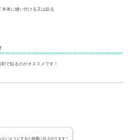
て本体に縫い付ける又は貼る
合
着剤で貼るのがオススメです！
らないようにすると綺麗に仕上がります！