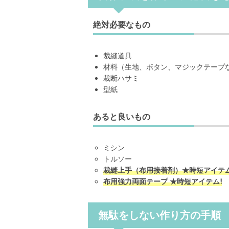
絶対必要なもの
裁縫道具
材料（生地、ボタン、マジックテープ
裁断ハサミ
型紙
あると良いもの
ミシン
トルソー
裁縫上手（布用接着剤）★時短アイテム
布用強力両面テープ ★時短アイテム!
無駄をしない作り方の手順