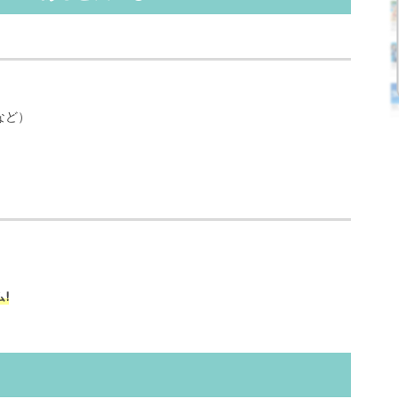
など）
!