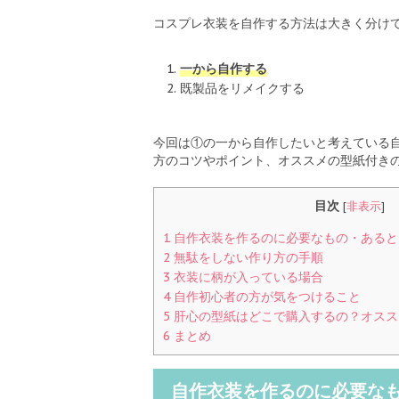
コスプレ衣装を自作する方法は大きく分け
一から自作する
既製品をリメイクする
今回は①の一から自作したいと考えている
方のコツやポイント、オススメの型紙付き
目次
[
非表示
]
1
自作衣装を作るのに必要なもの・あると
2
無駄をしない作り方の手順
3
衣装に柄が入っている場合
4
自作初心者の方が気をつけること
5
肝心の型紙はどこで購入するの？オスス
6
まとめ
自作衣装を作るのに必要な